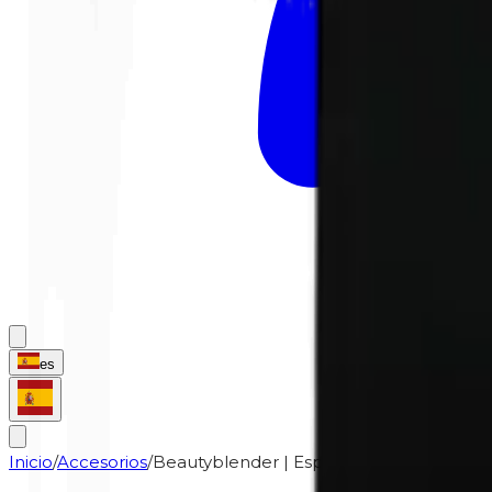
es
Inicio
/
Accesorios
/
Beautyblender | Esponja de maquillaje