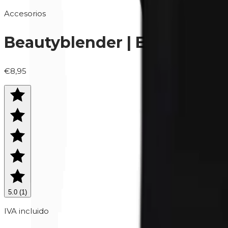
Accesorios
Beautyblender | Esponja de
€8,95
5.0
(
1
)
IVA incluido