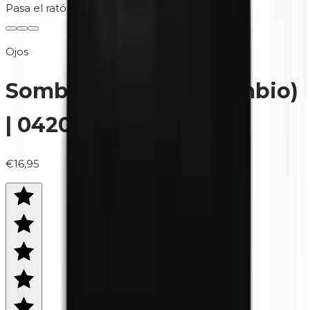
Pasa el ratón para ampliar
Ojos
Sombra de ojos (recambio)
| 0420 Nude (mate)
€16,95