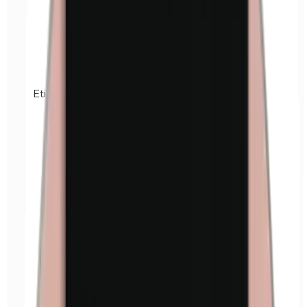
Etilparabenos