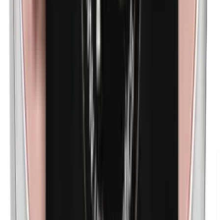
n-Butilparabenos