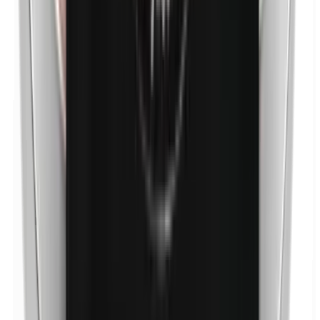
Níquel