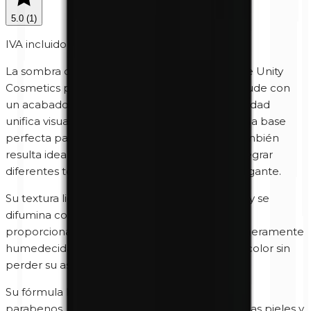
5.0
(
1
)
IVA incluido
La sombra de ojos mineral Nude Mate 0420 de Unity
Cosmetics presenta un delicado tono beige nude con
un acabado completamente mate. Esta tonalidad
unifica visualmente el párpado y constituye una base
perfecta para cualquier maquillaje de ojos. También
resulta ideal como color de transición para integrar
diferentes tonos con un acabado natural y elegante.
Su textura ligera y sedosa se aplica fácilmente y se
difumina con total suavidad. Aplicada en seco
proporciona un acabado mate muy natural; ligeramente
humedecida ofrece una mayor intensidad de color sin
perder su aspecto sofisticado.
Su fórmula hipoalergénica, libre de perfume y
parabenos, ha sido creada para cuidar incluso las pieles y