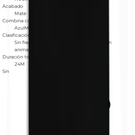
Acabado
Mate
Combina con color de ojos
Azul
Marrón
Clasificación
Sin fragancia
Hipoalergénico
No testado en
animales
Sin gluten
Vegano
Duración tras abrir
24M
Sin