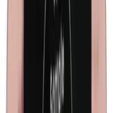
Isobutilparabenos