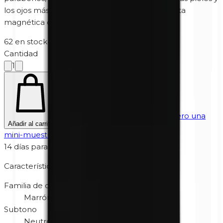
los ojos más sensibles. Compatible con la paleta
magnética de Unity Cosmetics.
62 en stock
·
5-10 días hábiles
Cantidad
1
¿No estás seguro? Prueba primero una
Añadir al carrito
mini-muestra
€
4,95
14 días para devolver
Características
Familia de color
Marrón
Subtono
Neutro