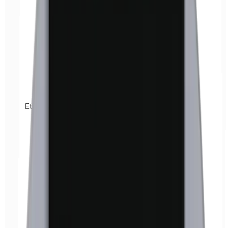
Etilparabenos