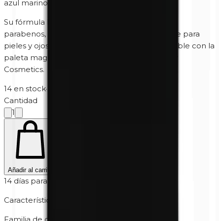
azul marino y otras tonalidades de azul.
Su fórmula hipoalergénica, libre de perfume y
parabenos, ha sido desarrollada especialmente para
pieles y ojos sensibles. El recambio es compatible con la
paleta magnética de sombras de ojos de Unity
Cosmetics.
14 en stock
·
5-10 días hábiles
Cantidad
1
Añadir al carrito
14 días para devolver
Características
Familia de color