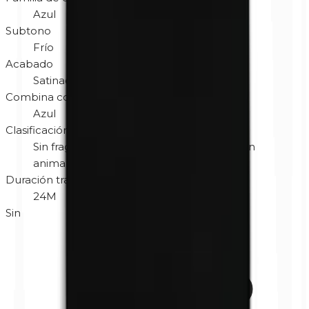
Azul
Subtono
Frío
Acabado
Satinado
Combina con color de ojos
Azul
Clasificación
Sin fragancia
Hipoalergénico
No testado en
animales
Sin gluten
Vegano
Duración tras abrir
24M
Sin