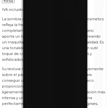
4.0
(
1
)
IVA incluido
La sombra de ojos mineral Sky 0482 de Unity Cosmetics
refleja la frescura y luminosidad de un cielo
completamente despejado. Su delicado azul cielo
aporta un toque de luz y frescura a la mirada, creando
un maquillaje elegante, moderno y lleno de vitalidad. Es
una tonalidad ideal para iluminar los ojos con un sutil
toque de color o para crear looks más creativos y
sofisticados.
Su textura mineral, fina y sedosa, se desliza suavemente
sobre el párpado y se difumina con facilidad para
conseguir un acabado uniforme. Aplicada en seco
proporciona un resultado delicado y luminoso;
ligeramente humedecida ofrece una pigmentación más
intensa y un color aún más vibrante. Sky combina
perfectamente con tonos plateados, blancos, grises,