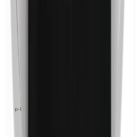
p-Propilparabenos