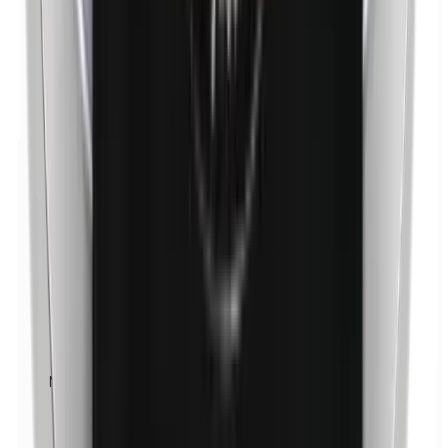
Níquel