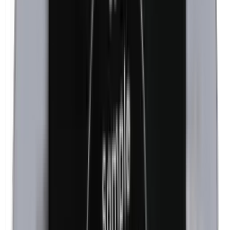
Isobutilparabenos