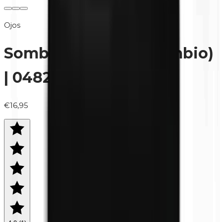
Ojos
Sombra de ojos (recambio)
| 0482 Sky
€16,95