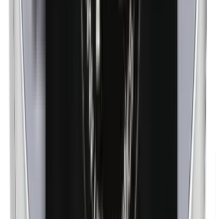
Metilparabenos
n-Butilparabenos