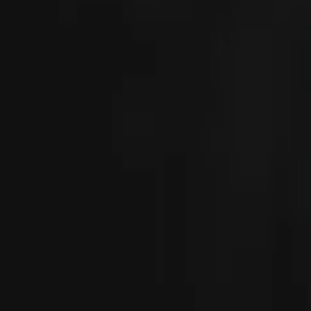
| 0484 Turquoise
sin parabenos para las paletas magnéticas de Unity Cosmet