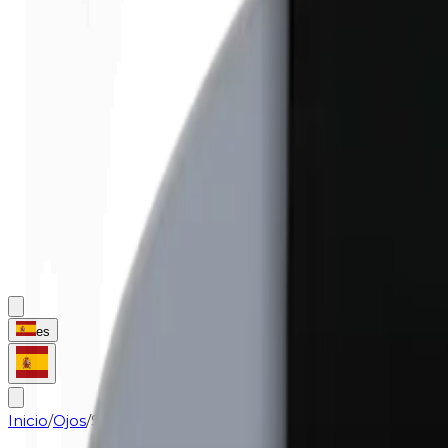
es
Inicio
/
Ojos
/
Sombra de ojos (recambio) | 0484 Turquoise