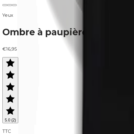
Yeux
Ombre à paupières (recharg
€16,95
5.0
(
2
)
TTC