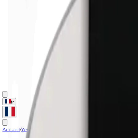
fr
Accueil
/
Yeux
/
Ombre à paupières (recharge) | 0402 Misty