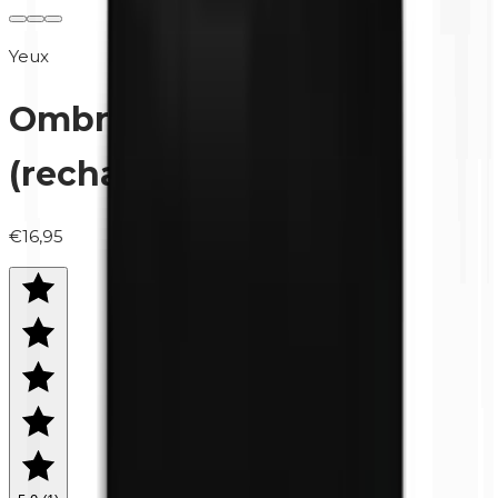
Yeux
Ombre à paupières
(recharge) | 0432 Pink
€16,95