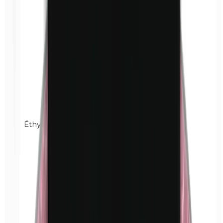
Éthylparabènes