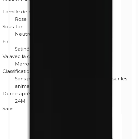
Famille de couleur
Rose
Sous-ton
Neutre
Fini
Satiné
Va avec la couleur des yeux
Marron
Gris
Vert
Classification
Sans parfum
Hypoallergénique
Non testé sur les
animaux
Sans gluten
Végane
Durée après ouverture
24M
Sans