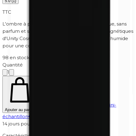
5.0
(
1
)
TTC
L'ombre à paupières minérale hypoallergénique, sans
parfum et sans parabène pour les palettes magnétiques
d'Unity Cosmetics. Peut également être utilisé humide
pour une couverture extra forte.
98 en stock
·
5-10 jours ouvrables
Quantité
1
Hésitez ? Essayez d'abord un mini-
Ajouter au panier
échantillon
€
4,95
14 jours pour retourner
Caractéristiques