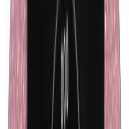
Isobutylparabènes