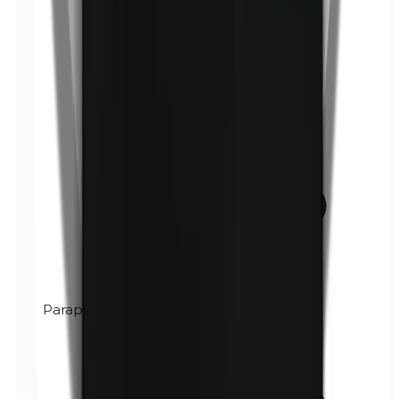
Paraphénylènediamine (PPD)