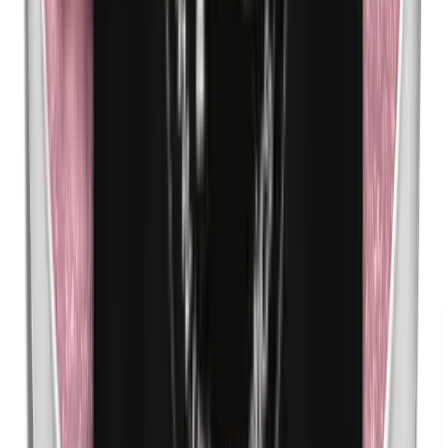
n-Butylparabènes
Nanoparticules