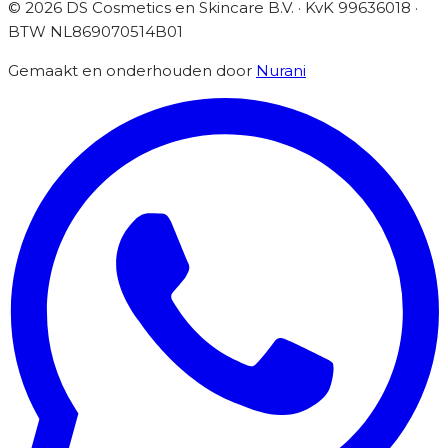
©
2026
DS Cosmetics en Skincare B.V. · KvK 99636018 ·
BTW
NL869070514B01
Gemaakt en onderhouden door
Nurani