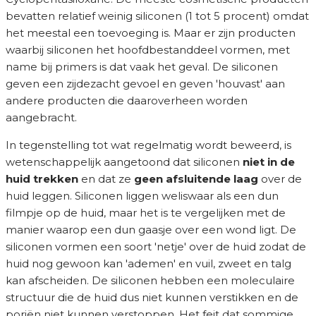
bevatten relatief weinig siliconen (1 tot 5 procent) omdat
het meestal een toevoeging is. Maar er zijn producten
waarbij siliconen het hoofdbestanddeel vormen, met
name bij primers is dat vaak het geval. De siliconen
geven een zijdezacht gevoel en geven 'houvast' aan
andere producten die daaroverheen worden
aangebracht.
In tegenstelling tot wat regelmatig wordt beweerd, is
wetenschappelijk aangetoond dat siliconen
niet in de
huid trekken
en dat ze
geen afsluitende laag
over de
huid leggen. Siliconen liggen weliswaar als een dun
filmpje op de huid, maar het is te vergelijken met de
manier waarop een dun gaasje over een wond ligt. De
siliconen vormen een soort 'netje' over de huid zodat de
huid nog gewoon kan 'ademen' en vuil, zweet en talg
kan afscheiden. De siliconen hebben een moleculaire
structuur die de huid dus niet kunnen verstikken en de
poriën niet kunnen verstoppen. Het feit dat sommige