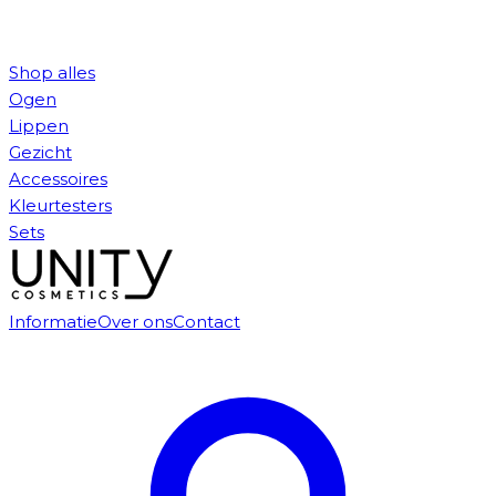
Shop alles
Ogen
Lippen
Gezicht
Accessoires
Kleurtesters
Sets
Informatie
Over ons
Contact