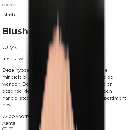
Blush
Blush | 878 Salmon
€32,49
Incl. BTW
Deze hypoallergene, parfumvrije, parabeenvrije
minerale blush zorgt voor een zachte gloed op de
wangen. Deze blush zorgt voor een natuurlijke en
gezonde kleur. De blush wordt geleverd met een
handig latexvrij sponsje dat precies in het compartiment
past.
72 op voorraad
·
2-5 werkdagen
Aantal