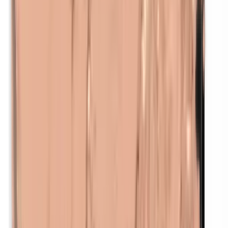
p-Propylparabenen
Parabenen