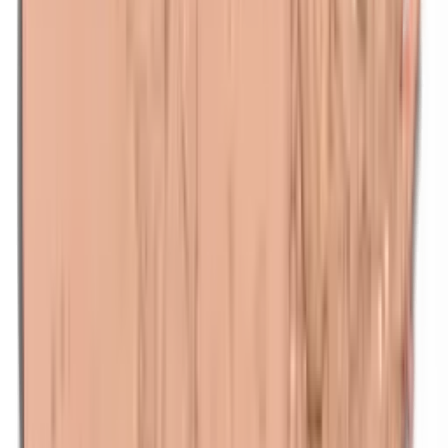
n-Butylparabenen