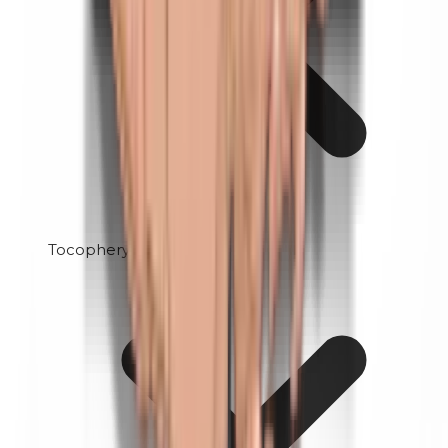
Tocopherylacetaat