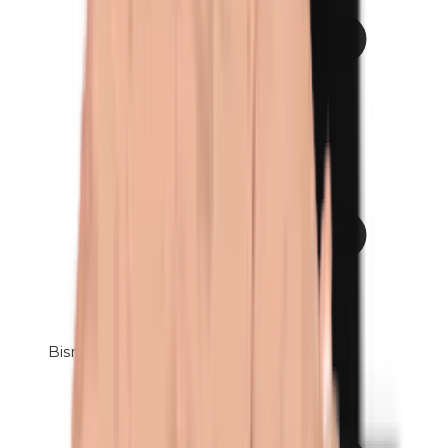
Bismuthoxychloride