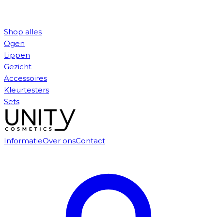
Shop alles
Ogen
Lippen
Gezicht
Accessoires
Kleurtesters
Sets
Informatie
Over ons
Contact