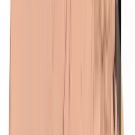
Isobutylparabenen