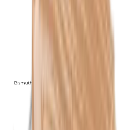
Bismuthoxychloride