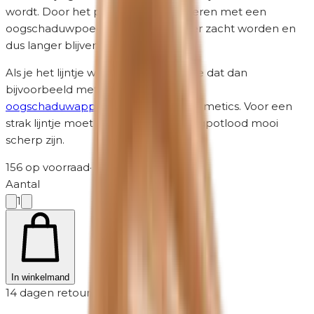
wordt. Door het potloodlijntje te fixeren met een
oogschaduwpoeder zal deze minder zacht worden en
dus langer blijven zitten.
Als je het lijntje wat wilt vervagen doe dat dan
bijvoorbeeld met het puntje van de
oogschaduwapplicator
van Unity Cosmetics. Voor een
strak lijntje moet de punt van het oogpotlood mooi
scherp zijn.
156 op voorraad
·
2-5 werkdagen
Aantal
1
In winkelmand
14 dagen retour