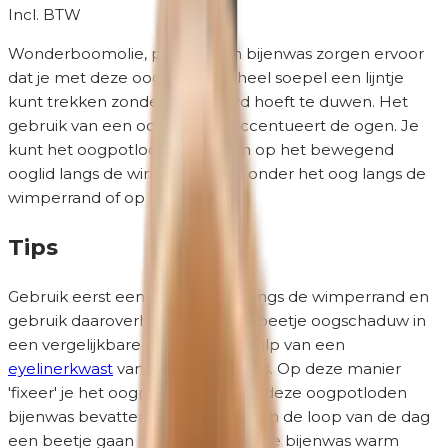
Incl. BTW
Wonderboomolie, palmolie en bijenwas zorgen ervoor
dat je met deze oogpotloden heel soepel een lijntje
kunt trekken zonder dat je hard hoeft te duwen. Het
gebruik van een oogpotlood accentueert de ogen. Je
kunt het oogpotlood gebruiken op het bewegend
ooglid langs de wimperrand en onder het oog langs de
wimperrand of op de waterlijn.
Tips
Gebruik eerst een oogpotlood langs de wimperrand en
gebruik daaroverheen een klein beetje oogschaduw in
een vergelijkbare kleur met behulp van een
eyelinerkwast
van Unity Cosmetics. Op deze manier
'fixeer' je het oogpotlood. Omdat deze oogpotloden
bijenwas bevatten, zullen ze altijd in de loop van de dag
een beetje gaan uitlopen omdat de bijenwas warm