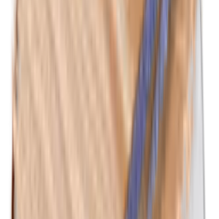
Isobutylparabenen