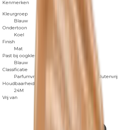
Kenmerken
Kleurgroep
Blauw
Ondertoon
Koel
Finish
Mat
Past bij oogkleur
Blauw
Classificatie
Parfumvrij
Hypoallergeen
Dierproefvrij
Glutenvrij
Houdbaarheid na openen
24M
Vrij van