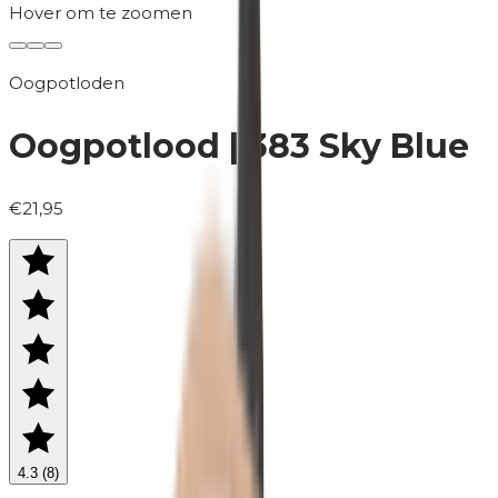
Hover om te zoomen
Oogpotloden
Oogpotlood | 383 Sky Blue
€21,95
4.3
(
8
)