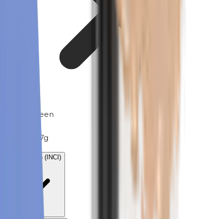
Tolueen
Gewicht
0.007g
Ingrediënten (INCI)