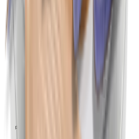
p-Propylparabenen