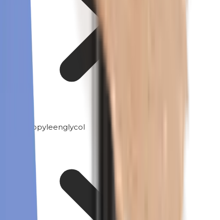
Propyleenglycol