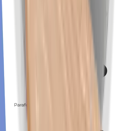
Parafenyleendiamine (PPD)