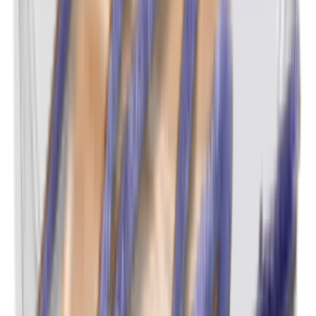
n-Butylparabenen