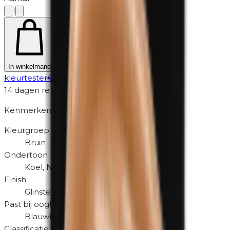
1
Niet zeker? Probeer eerst een
In winkelmand
kleurtester
€
4,95
14 dagen retour
Kenmerken
Kleurgroep
Bruin
Ondertoon
Koel, Neutraal
Finish
Glinsterend
Past bij oogkleur
Blauw
Bruin
Classificatie