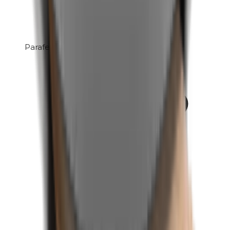
Parafenyleendiamine (PPD)