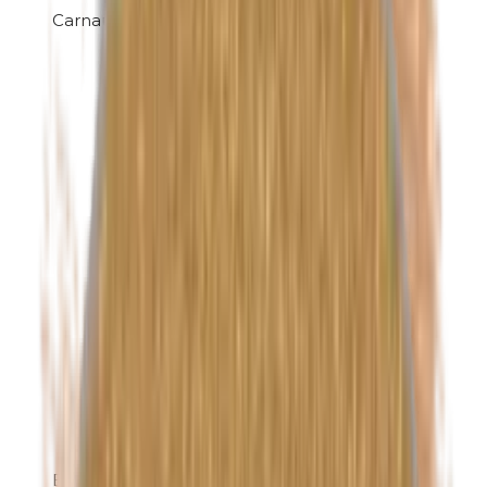
Carnaubawas
Ethylparabenen