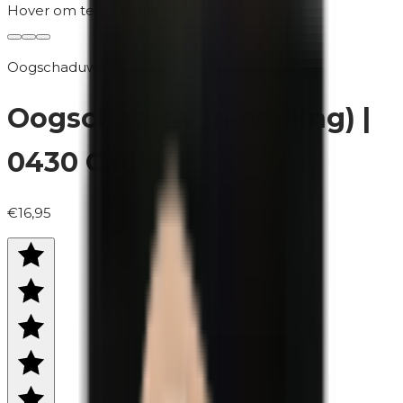
Hover om te zoomen
Oogschaduws
Oogschaduw (navulling) |
0430 Cacao
€16,95