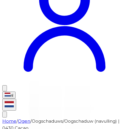
nl
Home
/
Ogen
/
Oogschaduws
/
Oogschaduw (navulling) |
0430 Cacao