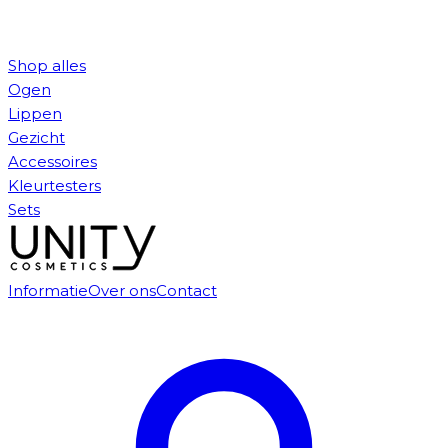
Shop alles
Ogen
Lippen
Gezicht
Accessoires
Kleurtesters
Sets
Informatie
Over ons
Contact