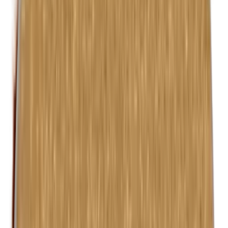
Isobutylparabenen