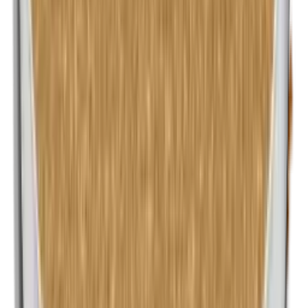
n-Butylparabenen