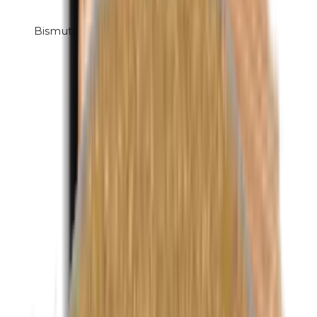
Bismuthoxychloride