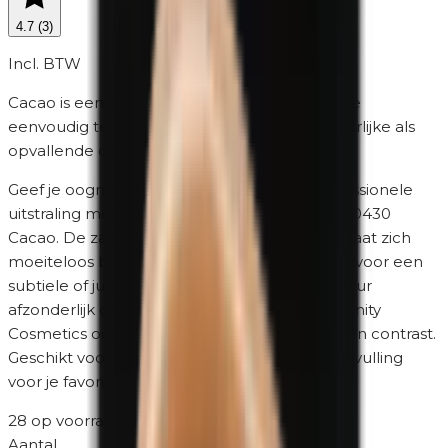
4.7
(
3
)
Incl. BTW
Cacao is een diep cacaobruin oogschaduw die
eenvoudig te combineren is met zowel natuurlijke als
opvallende ooglooks.
Geef je oogmake-up een verzorgde en professionele
uitstraling met Unity Cosmetics Oogschaduw 0430
Cacao. De zachte formule brengt egaal aan, laat zich
moeiteloos blenden en bouwt eenvoudig op voor een
subtiele of juist intensere look. Draag deze kleur
afzonderlijk of combineer hem met andere Unity
Cosmetics oogschaduwen voor extra diepte en contrast.
Geschikt voor gevoelige ogen en ideaal als navulling
voor je favoriete palette.
28 op voorraad
·
2-5 werkdagen
Aantal