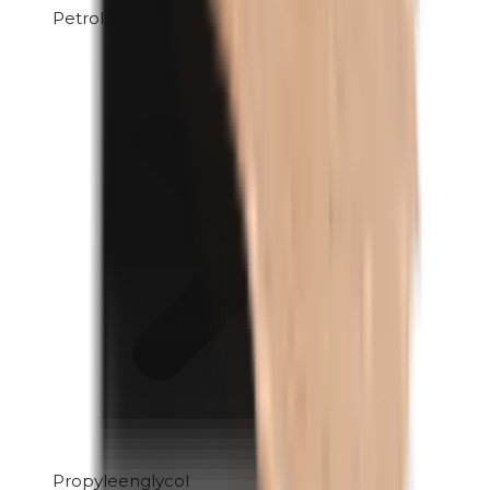
Petrolatum
Propyleenglycol