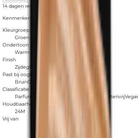
14 dagen retour
Kenmerken
Kleurgroep
Groen
Ondertoon
Warm
Finish
Zijdeglans
Past bij oogkleur
Bruin
Grijs
Classificatie
Parfumvrij
Hypoallergeen
Dierproefvrij
Glutenvrij
Vegan
Houdbaarheid na openen
24M
Vrij van