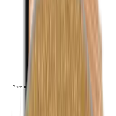
Bismuthoxychloride