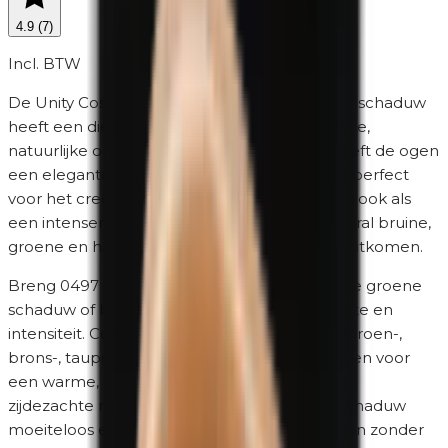
4.9
(
7
)
Incl. BTW
De Unity Cosmetics 0497 Forest minerale oogschaduw
heeft een diepe bosgroene kleur met een rijke,
natuurlijke ondertoon. Deze krachtige tint geeft de ogen
een elegante en mysterieuze uitstraling en is perfect
voor het creëren van zowel een verfijnde daglook als
een intensere avondmake-up. Forest laat vooral bruine,
groene en hazelnootkleurige ogen prachtig uitkomen.
Breng 0497 Forest droog aan voor een zachte groene
schaduw of bouw de kleur op voor extra diepte en
intensiteit. Combineer de tint met goud-, olijfgroen-,
brons-, taupe- en donkerbruine oogschaduwen voor
een warme, harmonieuze ooglook. Dankzij de
zijdezachte minerale textuur blendt de oogschaduw
moeiteloos en creëer je vloeiende overgangen zonder