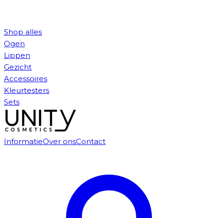
Shop alles
Ogen
Lippen
Gezicht
Accessoires
Kleurtesters
Sets
Informatie
Over ons
Contact