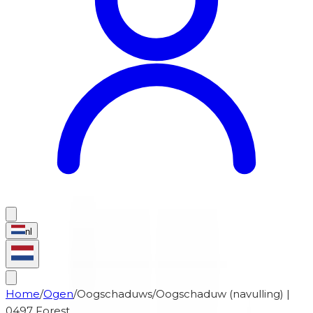
nl
Home
/
Ogen
/
Oogschaduws
/
Oogschaduw (navulling) |
0497 Forest