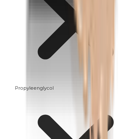
Propyleenglycol