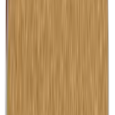
Isobutylparabenen