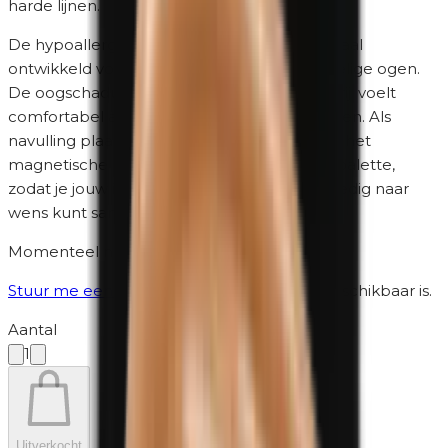
harde lijnen.
De hypoallergene minerale formule is speciaal
ontwikkeld voor de gevoelige huid en gevoelige ogen.
De oogschaduw is parfumvrij en parabeenvrij, voelt
comfortabel aan en blijft langdurig mooi zitten. Als
navulling plaats je 0497 Forest eenvoudig in het
magnetische Unity Cosmetics oogschaduwpalette,
zodat je jouw ideale kleurencombinatie volledig naar
wens kunt samenstellen. Engels
Momenteel niet op voorraad
Stuur me een bericht
wanneer het weer beschikbaar is.
Aantal
1
Uitverkocht