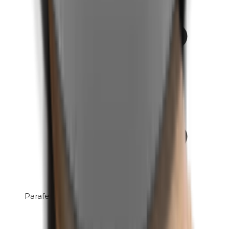
Parafenyleendiamine (PPD)