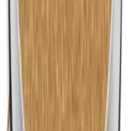
n-Butylparabenen