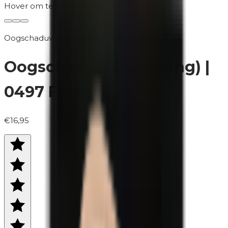
Hover om te zoomen
Oogschaduws
Oogschaduw (navulling) |
0497 Forest
€16,95