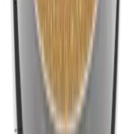
Nikkel
p-Propylparabenen