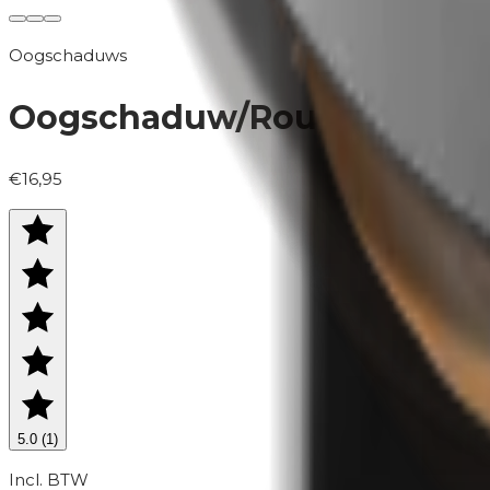
Oogschaduws
Oogschaduw/Rouge (navulli
€16,95
5.0
(
1
)
Incl. BTW