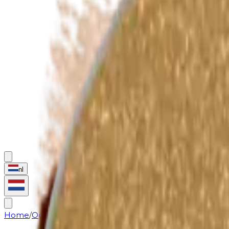
nl
Home
/
Ogen
/
Oogschaduws
/
Oogschaduw/Rouge (navullin