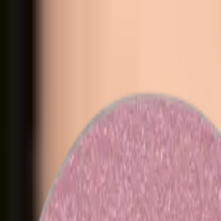
Alles shoppen
Augen
Lippen
Gesicht
Zubehör
Farbtester
Sets
Information
Über uns
Kontakt