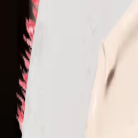
de
Startseite
/
Kollektionen
/
Gesicht